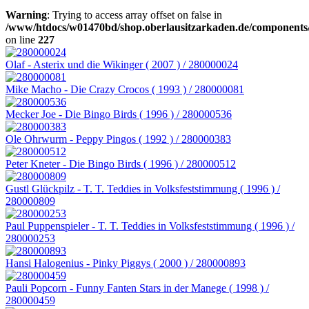
Warning
: Trying to access array offset on false in
/www/htdocs/w01470bd/shop.oberlausitzarkaden.de/components/
on line
227
Olaf - Asterix und die Wikinger ( 2007 ) / 280000024
Mike Macho - Die Crazy Crocos ( 1993 ) / 280000081
Mecker Joe - Die Bingo Birds ( 1996 ) / 280000536
Ole Ohrwurm - Peppy Pingos ( 1992 ) / 280000383
Peter Kneter - Die Bingo Birds ( 1996 ) / 280000512
Gustl Glückpilz - T. T. Teddies in Volksfeststimmung ( 1996 ) /
280000809
Paul Puppenspieler - T. T. Teddies in Volksfeststimmung ( 1996 ) /
280000253
Hansi Halogenius - Pinky Piggys ( 2000 ) / 280000893
Pauli Popcorn - Funny Fanten Stars in der Manege ( 1998 ) /
280000459