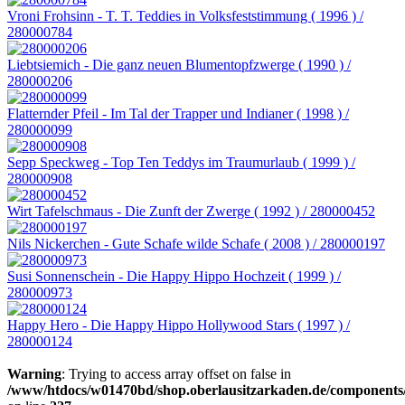
Vroni Frohsinn - T. T. Teddies in Volksfeststimmung ( 1996 ) /
280000784
Liebtsiemich - Die ganz neuen Blumentopfzwerge ( 1990 ) /
280000206
Flatternder Pfeil - Im Tal der Trapper und Indianer ( 1998 ) /
280000099
Sepp Speckweg - Top Ten Teddys im Traumurlaub ( 1999 ) /
280000908
Wirt Tafelschmaus - Die Zunft der Zwerge ( 1992 ) / 280000452
Nils Nickerchen - Gute Schafe wilde Schafe ( 2008 ) / 280000197
Susi Sonnenschein - Die Happy Hippo Hochzeit ( 1999 ) /
280000973
Happy Hero - Die Happy Hippo Hollywood Stars ( 1997 ) /
280000124
Warning
: Trying to access array offset on false in
/www/htdocs/w01470bd/shop.oberlausitzarkaden.de/components/